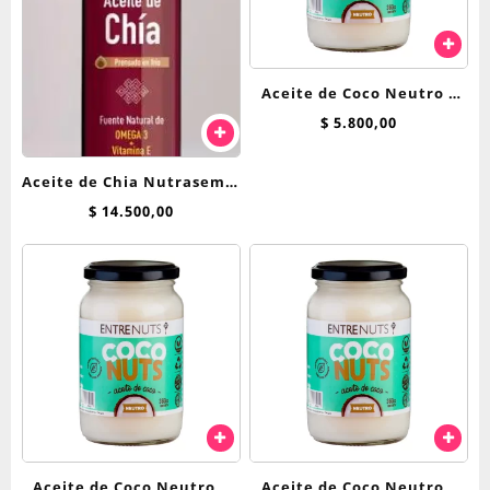
Aceite de Coco Neutro –
Entrenuts 200 gr
$
5.800,00
Aceite de Chia Nutrasem x
250ml
$
14.500,00
Aceite de Coco Neutro –
Aceite de Coco Neutro –