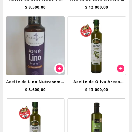
Entrenuts 360 grs
Entrenuts 500 gs
$
8.500,00
$
12.000,00
Aceite de Lino Nutrasem x
Aceite de Oliva Areco
250 ml
Extra Virgen 500cc
$
8.600,00
$
13.000,00