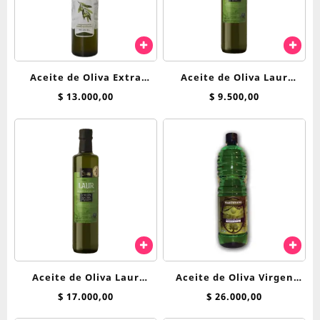
Aceite de Oliva Extra
Aceite de Oliva Laur
Virgen X 500 mL – ARECO
Clásico 250cc
$
13.000,00
$
9.500,00
Aceite de Oliva Laur
Aceite de Oliva Virgen
Clásico 500cc
Extra – Marturano x 1
$
17.000,00
$
26.000,00
Litro PET