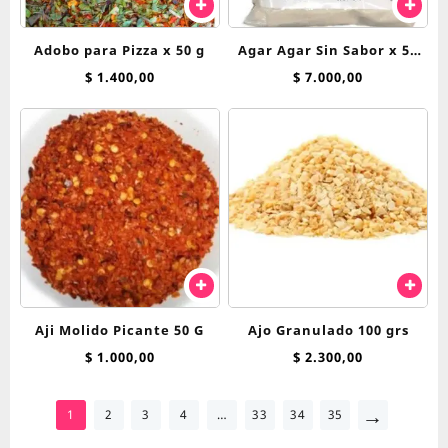
Adobo para Pizza x 50 g
Agar Agar Sin Sabor x 50
grs
$
1.400,00
$
7.000,00
Aji Molido Picante 50 G
Ajo Granulado 100 grs
$
1.000,00
$
2.300,00
→
1
2
3
4
…
33
34
35