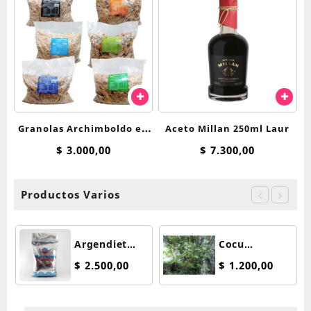
Granolas Archimboldo en
Aceto Millan 250ml Laur
250Grs
$
3.000,00
$
7.300,00
Productos Varios
Argendiet
Cocu
Macrozen Sal
Nacional 100
$
2.500,00
$
1.200,00
Marina Fina x
grs
500 grs