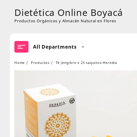
Skip
Dietética Online Boyacá
to
content
Productos Orgánicos y Almacén Natural en Flores
All Departments
Home
Productos
Té Jengibre x 25 saquitos-Heredia