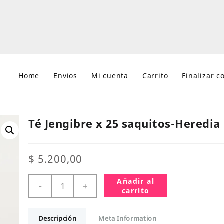
Home
Envios
Mi cuenta
Carrito
Finalizar 
Té Jengibre x 25 saquitos-Heredia
$
5.200,00
Té
Añadir al
-
+
Jengibre
carrito
x
25
Descripción
Meta Information
saquitos-