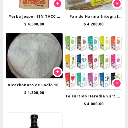
Yerba Jesper SIN TACC x
Pan de Harina Integral
500 g
Breadnet
$
4.500,00
$
4.200,00
Bicarbonato de Sodio 100
grs
$
1.300,00
Te surtido Heredia Surtido
Clasico saquitos
$
4.000,00