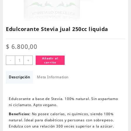
Edulcorante Stevia jual 250cc liquida
$
6.800,00
Edulcorante
Añadir al
-
+
carrito
Stevia
jual
250cc
Descripción
Meta Information
liquida
cantidad
Edulcorante a base de Stevia. 100% natural. Sin aspartamo
ni ciclamato. Apto vegano.
Beneficios:
No posee calorías, ni químicos, siendo 100%
natural. Ideal para diabéticos y personas con sobrepeso.
Endulza con una relación 300 veces superior a la azúcar.