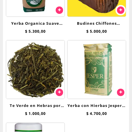
Yerba Organica Suave
Budines Chiffones
Roapipo x 500 g
Breadnet
$
5.300,00
$
5.000,00
Te Verde en Hebras por
Yerba con Hierbas Jesper x
100 Grs
500 g Menta, Peperina y
$
1.000,00
$
4.700,00
Poleo