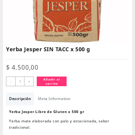
Yerba Jesper SIN TACC x 500 g
$
4.500,00
Yerba
Añadir al
-
+
carrito
Jesper
SIN
TACC
Descripción
Meta Information
x
500
Yerba Jesper Libre de Gluten x 500 gr
g
Yerba mate elaborada con palo y estacionada, sabor
cantidad
tradicional.