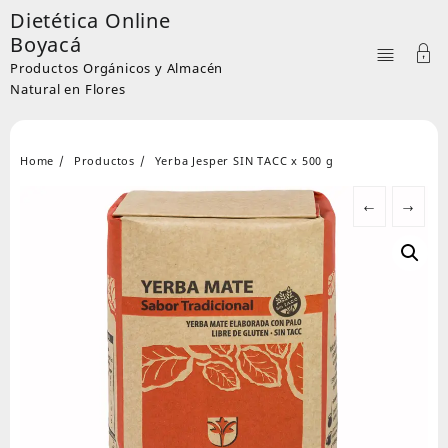
Skip
Dietética Online
to
Boyacá
content
Productos Orgánicos y Almacén
Natural en Flores
Home
Productos
Yerba Jesper SIN TACC x 500 g
←
→