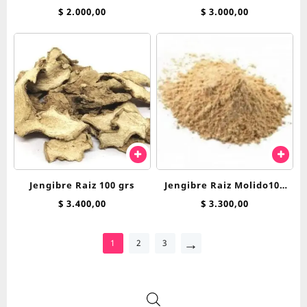
Molida100 Gr
g
$
2.000,00
$
3.000,00
Jengibre Raiz 100 grs
Jengibre Raiz Molido100
grs
$
3.400,00
$
3.300,00
→
1
2
3