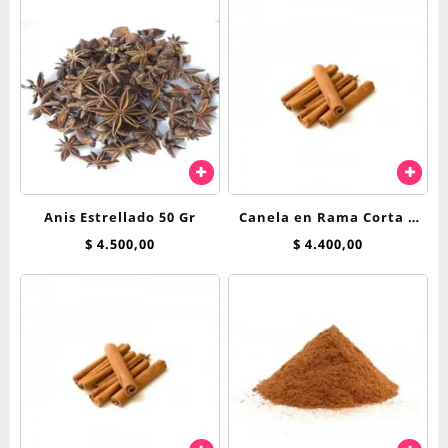
Anis Estrellado 50 Gr
Canela en Rama Corta x
100 grs
$
4.500,00
$
4.400,00