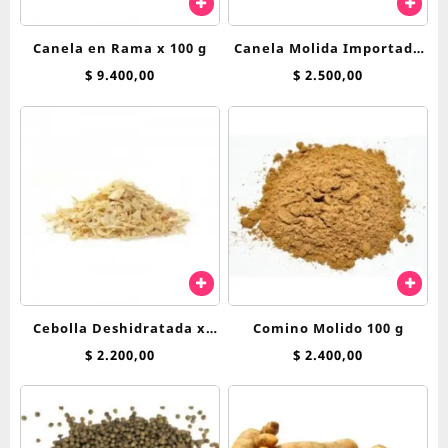
Canela en Rama x 100 g
Canela Molida Importada
x 100 grs
$
9.400,00
$
2.500,00
Cebolla Deshidratada x
Comino Molido 100 g
100 g
$
2.200,00
$
2.400,00