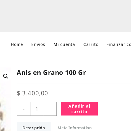
Home
Envios
Mi cuenta
Carrito
Finalizar 
Anis en Grano 100 Gr
$
3.400,00
Anis
Añadir al
-
+
en
carrito
Grano
100
Descripción
Meta Information
Gr