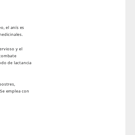
o, el anís es
medicinales.
ervioso y el
 combate
odo de lactancia
postres,
. Se emplea con