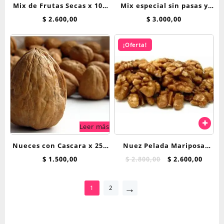
Mix de Frutas Secas x 100
Mix especial sin pasas y
g
sin mani 100 grs
$
2.600,00
$
3.000,00
¡Oferta!
Leer más
Nueces con Cascara x 250
Nuez Pelada Mariposa
grs
Extra Light 100 grs
El
El
$
1.500,00
$
2.800,00
$
2.600,00
precio
preci
original
actua
→
1
2
era:
es:
$ 2.800,00.
$ 2.60