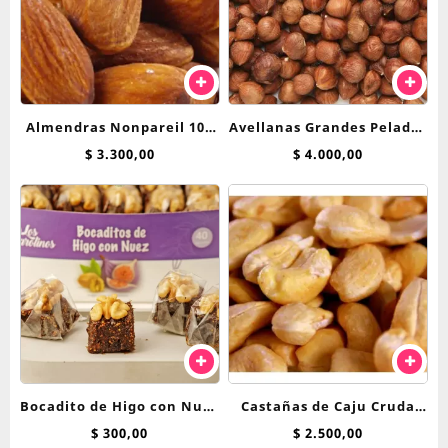
Almendras Nonpareil 100
Avellanas Grandes Peladas
gr
100 grs
$
3.300,00
$
4.000,00
Bocadito de Higo con Nuez
Castañas de Caju Cruda
Aldeva
Entera 100 grs
$
300,00
$
2.500,00