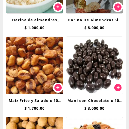
Harina de almendras
Harina De Almendras Sin
peladas x 100 gr
Tacc X 200 Gr – NATURAL
$
1.000,00
$
8.000,00
SEED
Maiz Frito y Salado x 100
Mani con Chocolate x 100
grs
g
$
1.700,00
$
3.000,00