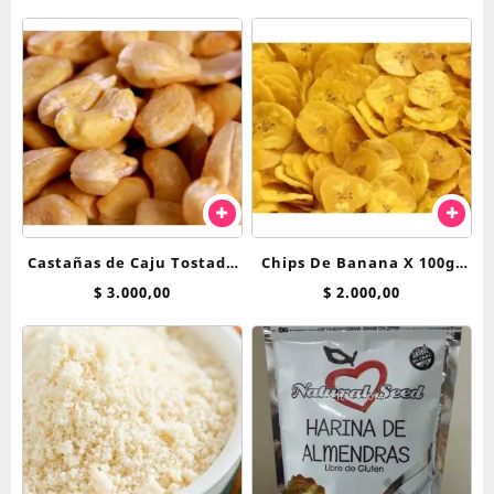
Castañas de Caju Tostada
Chips De Banana X 100gr
Entera 100 grs
Importadas filipinas
$
3.000,00
$
2.000,00