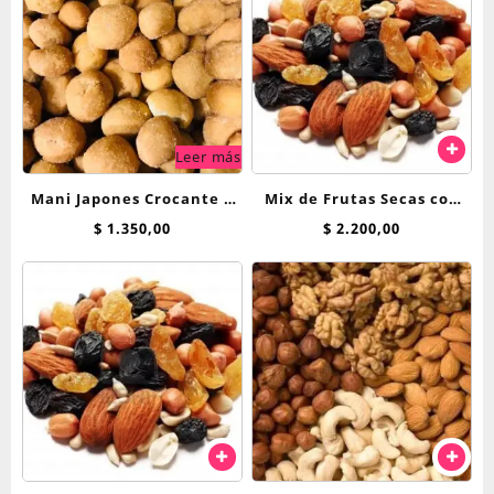
Leer más
Mani Japones Crocante x
Mix de Frutas Secas con
100 grs
Maní x 100 g
$
1.350,00
$
2.200,00