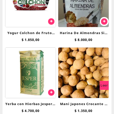
Yogur Colchon de Frutos
Harina De Almendras Sin
del Bosque 125 grs
Tacc X 200 Gr – NATURAL
$
1.850,00
$
8.000,00
SEED
Leer
más
Yerba con Hierbas Jesper x
Mani Japones Crocante x
500 g Menta, Peperina y
100 grs
$
4.700,00
$
1.350,00