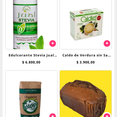
Edulcorante Stevia jual
Caldo de Verdura sin Sal
250cc liquida
Caldiet x 10 sobres
$
6.800,00
$
3.900,00