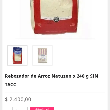
Rebozador de Arroz Natuzen x 240 g SIN
TACC
$
2.400,00
Rebozador
Añadir al