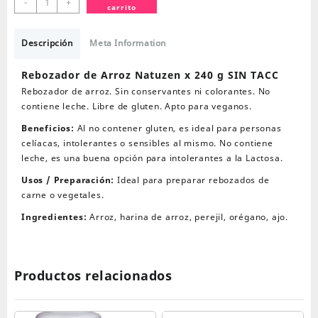
-
+
carrito
de
Arroz
Natuzen
Descripción
Meta Information
x
240
Rebozador de Arroz Natuzen x 240 g SIN TACC
g
Rebozador de arroz. Sin conservantes ni colorantes. No
SIN
contiene leche. Libre de gluten. Apto para veganos.
TACC
Beneficios:
Al no contener gluten, es ideal para personas
cantidad
celíacas, intolerantes o sensibles al mismo. No contiene
leche, es una buena opción para intolerantes a la Lactosa.
Usos / Preparación:
Ideal para preparar rebozados de
carne o vegetales.
Ingredientes:
Arroz, harina de arroz, perejil, orégano, ajo.
Productos relacionados