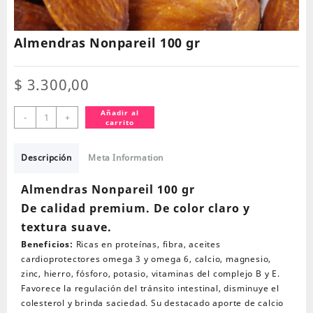
Almendras Nonpareil 100 gr
$
3.300,00
Almendras
Añadir al
-
+
carrito
Nonpareil
100
gr
Descripción
Meta Information
cantidad
Almendras Nonpareil 100 gr
De calidad premium. De color claro y
textura suave.
Beneficios:
Ricas en proteínas, fibra, aceites
cardioprotectores omega 3 y omega 6, calcio, magnesio,
zinc, hierro, fósforo, potasio, vitaminas del complejo B y E.
Favorece la regulación del tránsito intestinal, disminuye el
colesterol y brinda saciedad. Su destacado aporte de calcio