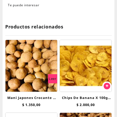
Te puede interesar
Productos relacionados
Leer
más
Mani Japones Crocante x
Chips De Banana X 100gr
100 grs
Importadas filipinas
$
1.350,00
$
2.000,00