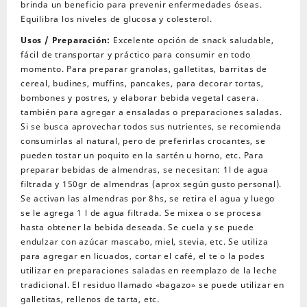
brinda un beneficio para prevenir enfermedades óseas.
Equilibra los niveles de glucosa y colesterol.
Usos / Preparación:
Excelente opción de snack saludable,
fácil de transportar y práctico para consumir en todo
momento. Para preparar granolas, galletitas, barritas de
cereal, budines, muffins, pancakes, para decorar tortas,
bombones y postres, y elaborar bebida vegetal casera.
también para agregar a ensaladas o preparaciones saladas.
Si se busca aprovechar todos sus nutrientes, se recomienda
consumirlas al natural, pero de preferirlas crocantes, se
pueden tostar un poquito en la sartén u horno, etc. Para
preparar bebidas de almendras, se necesitan: 1l de agua
filtrada y 150gr de almendras (aprox según gusto personal).
Se activan las almendras por 8hs, se retira el agua y luego
se le agrega 1 l de agua filtrada. Se mixea o se procesa
hasta obtener la bebida deseada. Se cuela y se puede
endulzar con azúcar mascabo, miel, stevia, etc. Se utiliza
para agregar en licuados, cortar el café, el te o la podes
utilizar en preparaciones saladas en reemplazo de la leche
tradicional. El residuo llamado «bagazo» se puede utilizar en
galletitas, rellenos de tarta, etc.