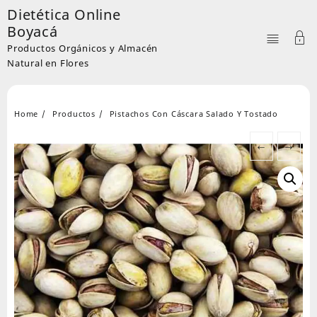
Skip
Dietética Online
to
Boyacá
content
Productos Orgánicos y Almacén
Natural en Flores
Home
Productos
Pistachos Con Cáscara Salado Y Tostado
←
→