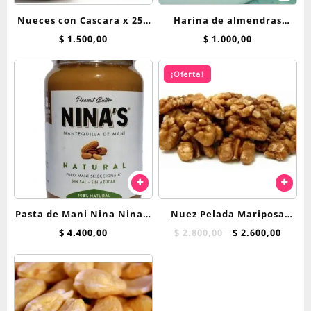
Nueces con Cascara x 250
Harina de almendras
grs
peladas x 100 gr
$
1.500,00
$
1.000,00
¡Oferta!
Pasta de Mani Nina Nina’s
Nuez Pelada Mariposa
Natural
Extra Light 100 grs
El
El
$
4.400,00
$
2.800,00
$
2.600,00
precio
preci
original
actua
era:
es:
$ 2.800,00.
$ 2.60