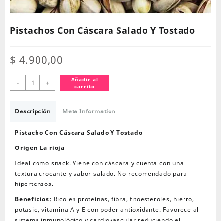
Pistachos Con Cáscara Salado Y Tostado
$
4.900,00
Pistachos
Añadir al
-
+
carrito
Con
Cáscara
Salado
Descripción
Meta Information
Y
Tostado
Pistacho Con Cáscara Salado Y Tostado
cantidad
Origen La rioja
Ideal como snack. Viene con cáscara y cuenta con una
textura crocante y sabor salado. No recomendado para
hipertensos.
Beneficios:
Rico en proteínas, fibra, fitoesteroles, hierro,
potasio, vitamina A y E con poder antioxidante. Favorece al
sistema inmunológico y cardiovascular reduciendo el