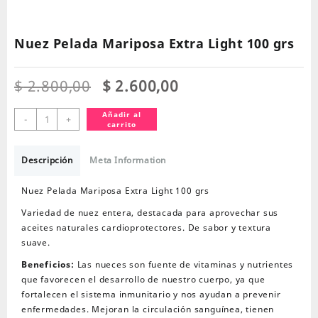
Nuez Pelada Mariposa Extra Light 100 grs
El
El
$
2.800,00
$
2.600,00
precio
precio
original
actual
Nuez
Añadir al
-
+
carrito
era:
es:
Pelada
$ 2.800,00.
$ 2.600,00.
Mariposa
Extra
Descripción
Meta Information
Light
100
Nuez Pelada Mariposa Extra Light 100 grs
grs
Variedad de nuez entera, destacada para aprovechar sus
cantidad
aceites naturales cardioprotectores. De sabor y textura
suave.
Beneficios:
Las nueces son fuente de vitaminas y nutrientes
que favorecen el desarrollo de nuestro cuerpo, ya que
fortalecen el sistema inmunitario y nos ayudan a prevenir
enfermedades. Mejoran la circulación sanguínea, tienen