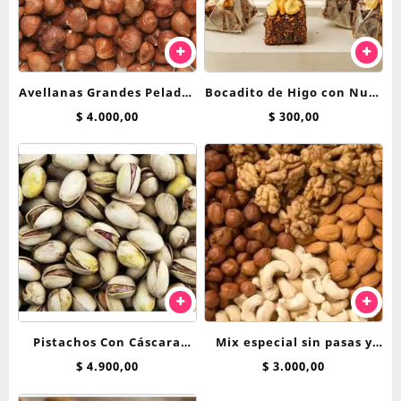
Avellanas Grandes Peladas
Bocadito de Higo con Nuez
100 grs
Aldeva
$
4.000,00
$
300,00
Pistachos Con Cáscara
Mix especial sin pasas y
Salado Y Tostado
sin mani 100 grs
$
4.900,00
$
3.000,00