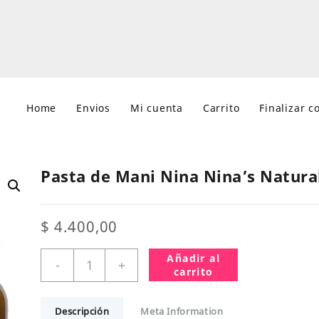
Home
Envios
Mi cuenta
Carrito
Finalizar 
Pasta de Mani Nina Nina’s Natura
$
4.400,00
Pasta
Añadir al
-
+
de
carrito
Mani
Nina
Descripción
Meta Information
Nina's