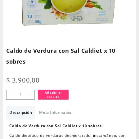
Caldo de Verdura con Sal Caldiet x 10
sobres
$
3.900,00
Caldo
Añadir al
-
+
carrito
de
Verdura
con
Descripción
Meta Information
Sal
Caldiet
Caldo de Verdura con Sal Caldiet x 10 sobres
x
Caldo dietético de verduras deshidratado, instantáneo, con
10