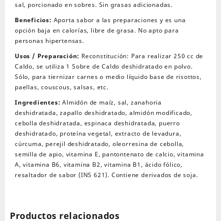
sal, porcionado en sobres. Sin grasas adicionadas.
sobres
cantidad
Beneficios:
Aporta sabor a las preparaciones y es una
opción baja en calorías, libre de grasa. No apto para
personas hipertensas.
Usos / Preparación:
Reconstitución: Para realizar 250 cc de
Caldo, se utiliza 1 Sobre de Caldo deshidratado en polvo.
Sólo, para tiernizar carnes o medio líquido base de risottos,
paellas, couscous, salsas, etc.
Ingredientes:
Almidón de maíz, sal, zanahoria
deshidratada, zapallo deshidratado, almidón modificado,
cebolla deshidratada, espinaca deshidratada, puerro
deshidratado, proteína vegetal, extracto de levadura,
cúrcuma, perejil deshidratado, oleorresina de cebolla,
semilla de apio, vitamina E, pantontenato de calcio, vitamina
A, vitamina B6, vitamina B2, vitamina B1, ácido fólico,
resaltador de sabor (INS 621). Contiene derivados de soja.
Productos relacionados