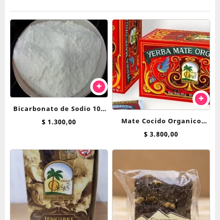
Bicarbonato de Sodio 100
Mate Cocido Organico
grs
$
1.300,00
Hierbas Del Oasis x 25 saq
$
3.800,00