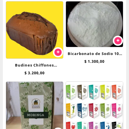
Bicarbonato de Sodio 100
grs
$
1.300,00
Budines Chiffones
Breadnet 250 Grs
$
3.200,00