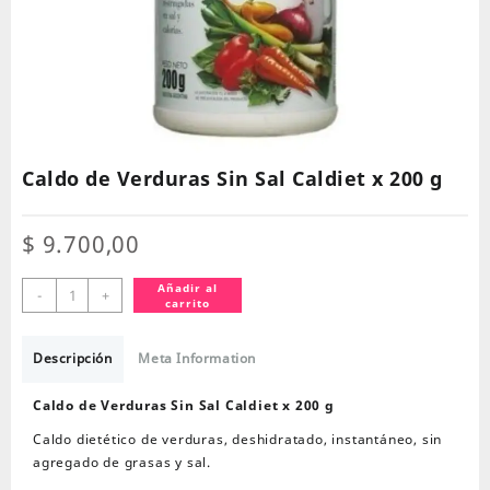
Caldo de Verduras Sin Sal Caldiet x 200 g
$
9.700,00
Caldo
Añadir al
-
+
carrito
de
Verduras
Sin
Descripción
Meta Information
Sal
Caldiet
Caldo de Verduras Sin Sal Caldiet x 200 g
x
Caldo dietético de verduras, deshidratado, instantáneo, sin
200
agregado de grasas y sal.
g