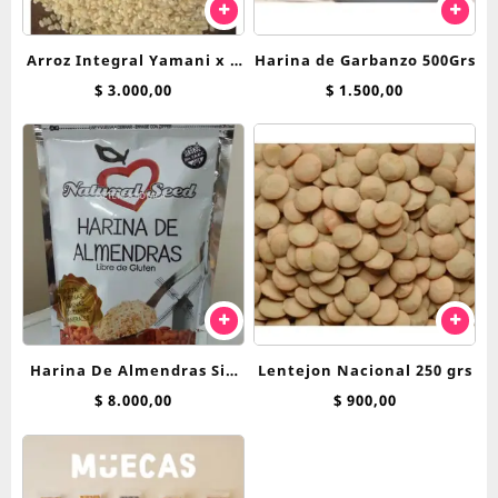
Arroz Integral Yamani x 1
Harina de Garbanzo 500Grs
kilo
$
3.000,00
$
1.500,00
Harina De Almendras Sin
Lentejon Nacional 250 grs
Tacc X 200 Gr – NATURAL
$
8.000,00
$
900,00
SEED