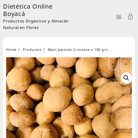
Skip
Dietética Online
to
Boyacá
content
Productos Orgánicos y Almacén
Natural en Flores
Home
Productos
Mani Japones Crocante x 100 grs
←
→