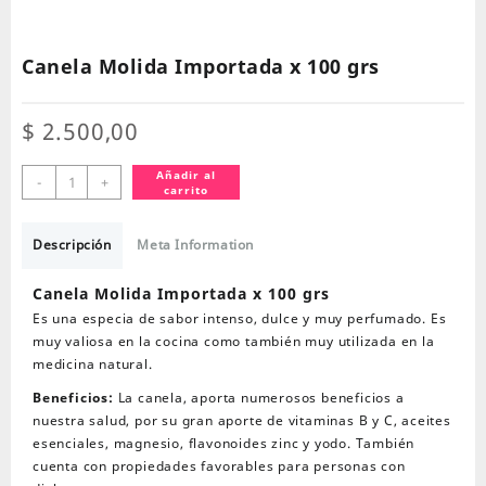
Canela Molida Importada x 100 grs
$
2.500,00
Canela
Añadir al
-
+
carrito
Molida
Importada
x
Descripción
Meta Information
100
grs
Canela Molida Importada x 100 grs
cantidad
Es una especia de sabor intenso, dulce y muy perfumado. Es
muy valiosa en la cocina como también muy utilizada en la
medicina natural.
Beneficios:
La canela, aporta numerosos beneficios a
nuestra salud, por su gran aporte de vitaminas B y C, aceites
esenciales, magnesio, flavonoides zinc y yodo. También
cuenta con propiedades favorables para personas con