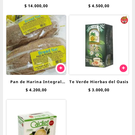
600cc liquida
500 g
$
14.000,00
$
4.500,00
Pan de Harina Integral
Te Verde Hierbas del Oasis
Breadnet
$
4.200,00
$
3.000,00