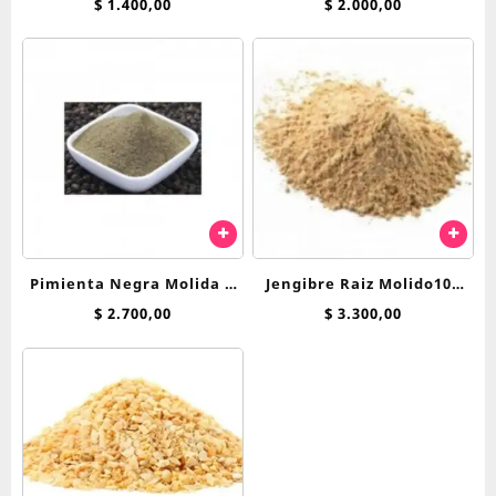
grs
$
1.400,00
$
2.000,00
Pimienta Negra Molida x
Jengibre Raiz Molido100
50 gr.
grs
$
2.700,00
$
3.300,00