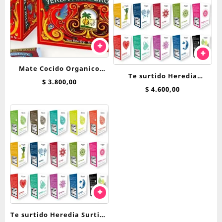
Mate Cocido Organico
Te surtido Heredia
Hierbas Del Oasis x 25 saq
$
3.800,00
Bienestar saquitos
$
4.600,00
Te surtido Heredia Surtido