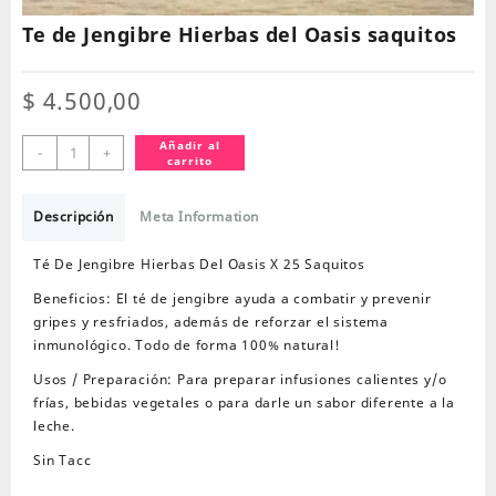
Te de Jengibre Hierbas del Oasis saquitos
$
4.500,00
Te
Añadir al
-
+
carrito
de
Jengibre
Hierbas
Descripción
Meta Information
del
Oasis
Té De Jengibre Hierbas Del Oasis X 25 Saquitos
saquitos
Beneficios: El té de jengibre ayuda a combatir y prevenir
cantidad
gripes y resfriados, además de reforzar el sistema
inmunológico. Todo de forma 100% natural!
Usos / Preparación: Para preparar infusiones calientes y/o
frías, bebidas vegetales o para darle un sabor diferente a la
leche.
Sin Tacc