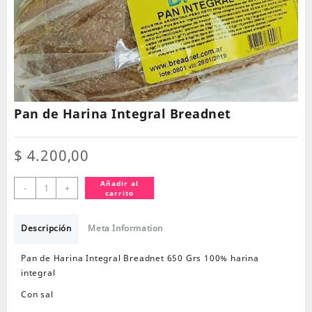
Pan de Harina Integral Breadnet
$
4.200,00
Pan
Añadir al
-
+
carrito
de
Harina
Integral
Descripción
Meta Information
Breadnet
cantidad
Pan de Harina Integral Breadnet 650 Grs 100% harina
integral
Con sal