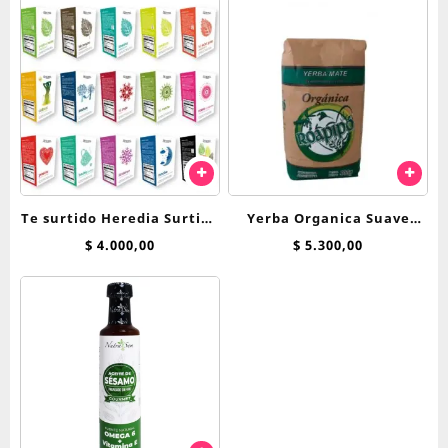
Te surtido Heredia Surtido
Yerba Organica Suave
Clasico saquitos
Roapipo x 500 g
$
4.000,00
$
5.300,00