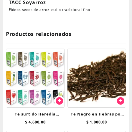
TACC Soyarroz
sin
Fideos secos de arroz estilo tradicional fino
TACC
Soyarroz
cantidad
Productos relacionados
Te surtido Heredia
Te Negro en Hebras por
Bienestar saquitos
100 Grs
$
4.600,00
$
1.000,00