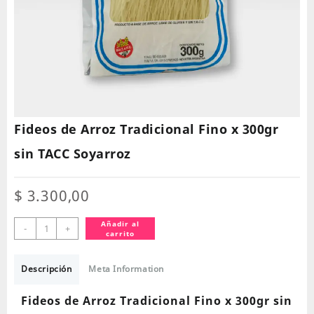
Fideos de Arroz Tradicional Fino x 300gr
sin TACC Soyarroz
$
3.300,00
Fideos
Añadir al
-
+
carrito
de
Arroz
Tradicional
Descripción
Meta Information
Fino
x
Fideos de Arroz Tradicional Fino x 300gr sin
300gr