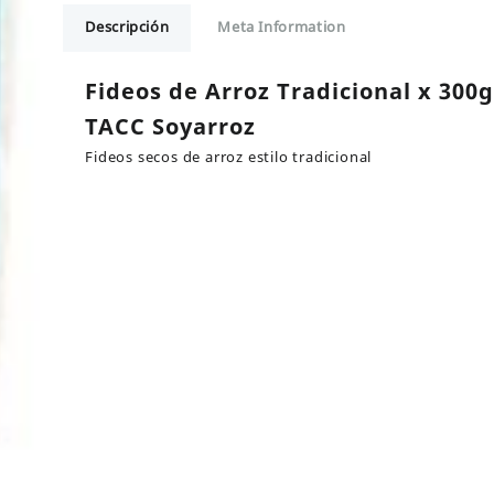
Tradicional
Descripción
Meta Information
x
300gr
sin
Fideos de Arroz Tradicional x 300g
TACC
TACC Soyarroz
Soyarroz
cantidad
Fideos secos de arroz estilo tradicional