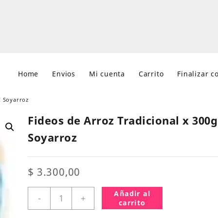
Home
Envios
Mi cuenta
Carrito
Finalizar 
C Soyarroz
Fideos de Arroz Tradicional x 300g
Soyarroz
$
3.300,00
Fideos
Añadir al
-
+
de
carrito
Arroz