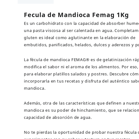
cantidad
Fecula de Mandioca Femag 1Kg
Es un carbohidrato con la capacidad de absorber hume
una pasta viscosa al ser calentada en agua. Completam
gluten es ideal como aglutinante en la elaboración de
embutidos, panificados, helados, dulces y aderezos y p
La fécula de mandioca FEMAG® es de gelatinización rá
modifica el sabor ni el aroma de los alimentos. Por eso,
para elaborar platillos salados y postres. Descubre có
incorporarla en tus recetas y disfruta del auténtico sab
mandioca.
Además, otra de las características que definen a nuest
mandioca es su poder de hinchamiento, que se relacio
capacidad de absorción de agua.
No te pierdas la oportunidad de probar nuestra fécula