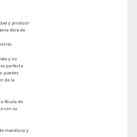
dad y producir
ente libre de
ostres.
pida y no
 es perfecta
mo puedes
or de la
ra fécula de
na con su
 de mandioca y