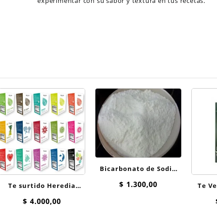
experimentar con su sabor y textura en tus recetas.
Bicarbonato de Sodio
100 grs
$
1.300,00
Te surtido Heredia
Te Ve
Surtido Hierbas
$
4.000,00
saquitos