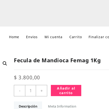
Home
Envios
Mi cuenta
Carrito
Finalizar 
Fecula de Mandioca Femag 1Kg
$
3.800,00
Fecula
Añadir al
-
+
de
carrito
Mandioca
Femag
Descripción
Meta Information
1Kg