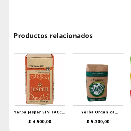
Productos relacionados
Yerba Jesper SIN TACC x
Yerba Organica
500 g
Tradicional Roapipo 500
$
4.500,00
$
5.300,00
g