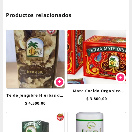
Productos relacionados
Mate Cocido Organico
Te de Jengibre Hierbas del
Hierbas Del Oasis x 25 saq
$
3.800,00
Oasis saquitos
$
4.500,00