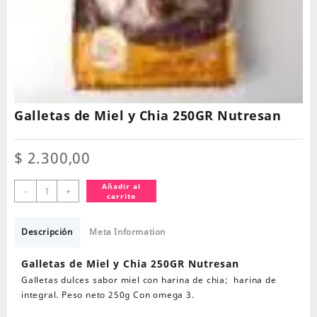
Galletas de Miel y Chia 250GR Nutresan
$
2.300,00
Galletas
Añadir al
-
+
carrito
de
Miel
y
Descripción
Meta Information
Chia
250GR
Galletas de Miel y Chia 250GR Nutresan
Nutresan
Galletas dulces sabor miel con harina de chia; harina de
cantidad
integral. Peso neto 250g Con omega 3.