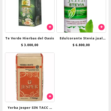
Te Verde Hierbas del Oasis
Edulcorante Stevia jual
250cc liquida
$
3.000,00
$
6.800,00
Yerba Jesper SIN TACC x