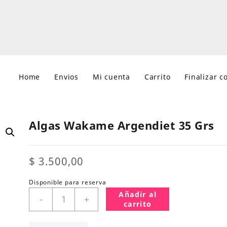
Home
Envios
Mi cuenta
Carrito
Finalizar 
Algas Wakame Argendiet 35 Grs
$
3.500,00
Disponible para reserva
Algas
Añadir al
-
+
Wakame
carrito
Argendiet
35