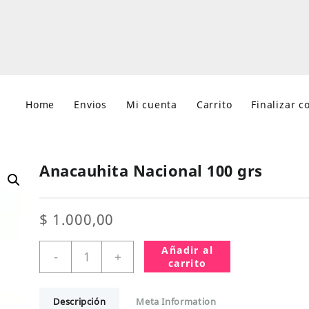
Home
Envios
Mi cuenta
Carrito
Finalizar 
Anacauhita Nacional 100 grs
$
1.000,00
Anacauhita
Añadir al
-
+
Nacional
carrito
100
grs
Descripción
Meta Information
cantidad