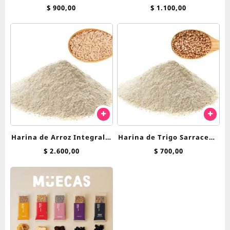
Grs 1° Calidad
$
900,00
$
1.100,00
Harina de Arroz Integral 1
Harina de Trigo Sarraceno
Kg
x 100 grs
$
2.600,00
$
700,00