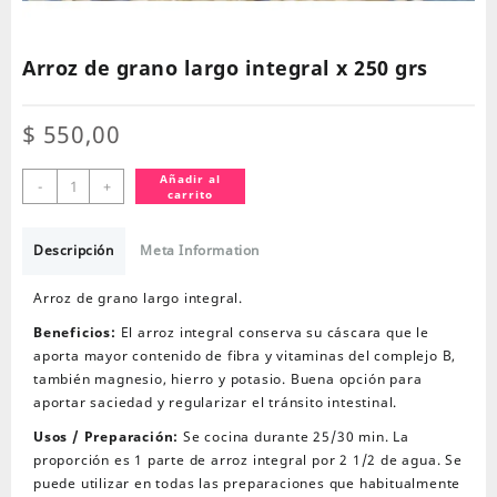
Arroz de grano largo integral x 250 grs
$
550,00
Arroz
Añadir al
-
+
carrito
de
grano
largo
Descripción
Meta Information
integral
x
Arroz de grano largo integral.
250
Beneficios:
El arroz integral conserva su cáscara que le
grs
aporta mayor contenido de fibra y vitaminas del complejo B,
cantidad
también magnesio, hierro y potasio. Buena opción para
aportar saciedad y regularizar el tránsito intestinal.
Usos / Preparación:
Se cocina durante 25/30 min. La
proporción es 1 parte de arroz integral por 2 1/2 de agua. Se
puede utilizar en todas las preparaciones que habitualmente