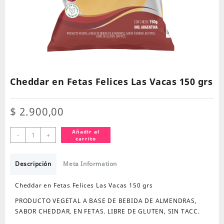
Cheddar en Fetas Felices Las Vacas 150 grs
$
2.900,00
Cheddar
Añadir al
-
+
carrito
en
Fetas
Felices
Descripción
Meta Information
Las
Vacas
Cheddar en Fetas Felices Las Vacas 150 grs
150
PRODUCTO VEGETAL A BASE DE BEBIDA DE ALMENDRAS,
grs
SABOR CHEDDAR, EN FETAS. LIBRE DE GLUTEN, SIN TACC.
cantidad