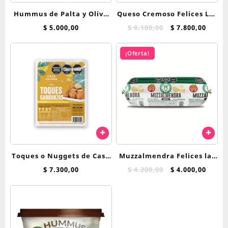
Hummus de Palta y Oliva
Queso Cremoso Felices Las
Felices Las Vacas
Vacas 500 Grs
El
El
$
5.000,00
$
8.100,00
$
7.800,00
precio
preci
original
actua
¡Oferta!
era:
es:
$ 8.100,00.
$ 7.80
Toques o Nuggets de Casa
Muzzalmendra Felices las
Vegana Garbanzo
Vacas 250 Grs
El
El
$
7.300,00
$
4.200,00
$
4.000,00
precio
preci
original
actua
era:
es:
$ 4.200,00.
$ 4.00