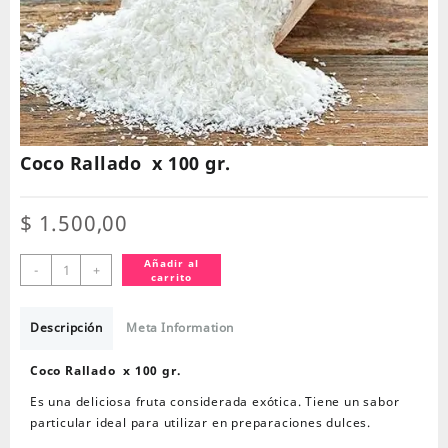
Coco Rallado x 100 gr.
$
1.500,00
Coco
Añadir al
-
+
carrito
Rallado
x
100
Descripción
Meta Information
gr.
cantidad
Coco Rallado x 100 gr.
Es una deliciosa fruta considerada exótica. Tiene un sabor
particular ideal para utilizar en preparaciones dulces.