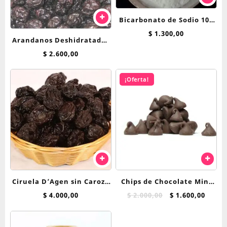
Bicarbonato de Sodio 100
grs
$
1.300,00
Arandanos Deshidratados
X 100gr Importados
$
2.600,00
Calidad Premium
¡Oferta!
Ciruela D’Agen sin Carozo
Chips de Chocolate Mini
Bombon Grande Mejorada
Gotitas Semi Amargas x
El
El
$
4.000,00
$
2.000,00
$
1.600,00
precio
preci
250 grs
100 g
original
actua
era:
es: