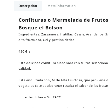
de
Descripción
Meta Information
Frutos
Del
Bosque
Confituras o Mermelada de Frutos
el
Bosque el Bolson
Bolson
cantidad
Ingredientes: Zarzamora, frutillas, Cassis, Arandanos, S
alta fructuosa, Gel y pectina citrica.
450 Grs
Esta deliciosa confitura elaborada con frutas seleccion
calidad.
Está endulzada con JM de Alta Fructosa, que proviene de
vegetales Este edulcorante resalta el sabor de las fruta
Libre de gluten – Sin TACC