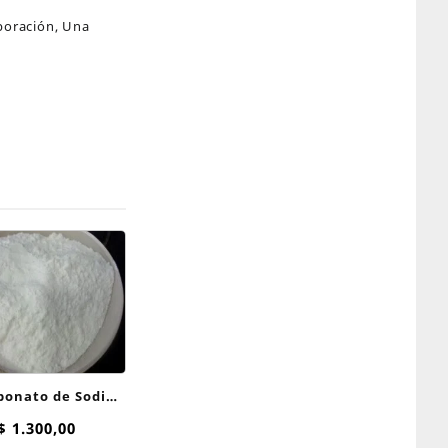
aboración, Una
bonato de Sodio
100 grs
$
1.300,00