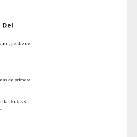
 Del
auco, jarabe de
adas de primera
 las frutas y
s.