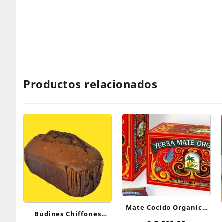
Productos relacionados
Mate Cocido Organico
Budines Chiffones
Hierbas Del Oasis x 25