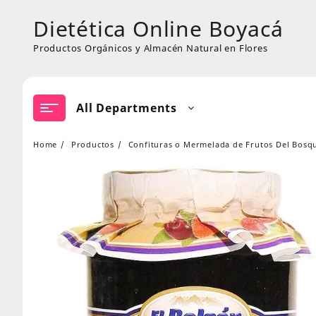
Skip
Dietética Online Boyacá
to
content
Productos Orgánicos y Almacén Natural en Flores
All Departments
Home
Productos
Confituras o Mermelada de Frutos Del Bosqu