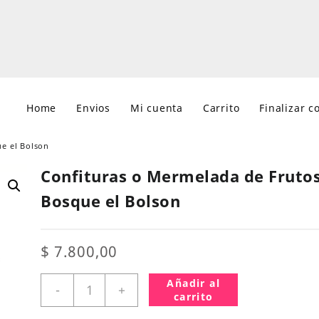
Home
Envios
Mi cuenta
Carrito
Finalizar 
e el Bolson
Confituras o Mermelada de Frutos
Bosque el Bolson
$
7.800,00
Confituras
Añadir al
-
+
o
carrito
Mermelada