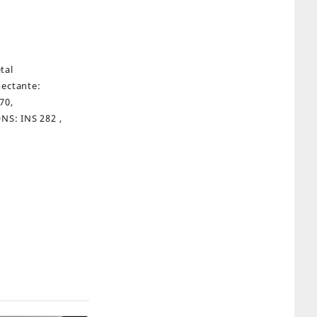
tal
mectante:
70,
ONS: INS 282 ,