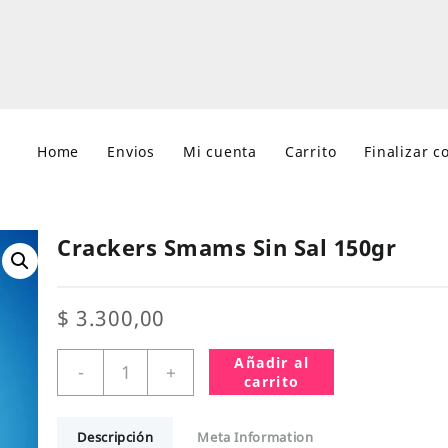
Home
Envios
Mi cuenta
Carrito
Finalizar 
Crackers Smams Sin Sal 150gr
$
3.300,00
Crackers
Añadir al
-
+
Smams
carrito
Sin
Sal
Descripción
Meta Information
150gr