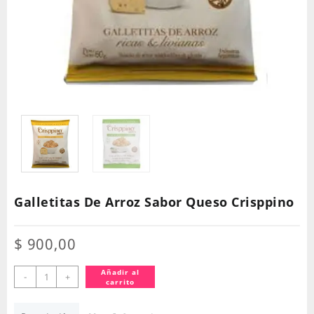
Galletitas De Arroz Sabor Queso Crisppino
$
900,00
Galletitas
Añadir al
-
+
carrito
De
Arroz