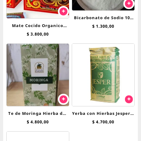
Bicarbonato de Sodio 100
Mate Cocido Organico
grs
$
1.300,00
Hierbas Del Oasis x 25 saq
$
3.800,00
Te de Moringa Hierba del
Yerba con Hierbas Jesper x
Oasis saquitos
500 g Menta, Peperina y
$
4.800,00
$
4.700,00
Poleo