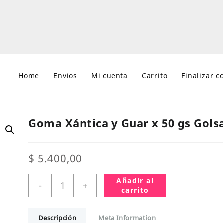
Home
Envios
Mi cuenta
Carrito
Finalizar 
Goma Xántica y Guar x 50 gs Gols
$
5.400,00
Goma
Añadir al
-
+
Xántica
carrito
y
Guar
Descripción
Meta Information
x