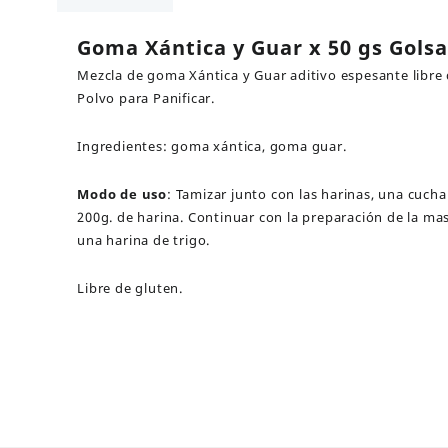
50
gs
Goma Xántica y Guar x 50 gs Gols
Golsa
Mezcla de goma Xántica y Guar aditivo espesante libre 
cantidad
Polvo para Panificar.
Ingredientes: goma xántica, goma guar.
Modo de uso
: Tamizar junto con las harinas, una cuch
200g. de harina. Continuar con la preparación de la ma
una harina de trigo.
Libre de gluten.