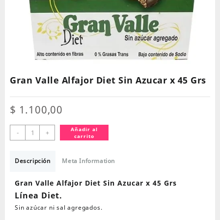
Gran Valle Alfajor Diet Sin Azucar x 45 Grs
$
1.100,00
Gran
Añadir al
-
+
carrito
Valle
Alfajor
Diet
Descripción
Meta Information
Sin
Azucar
Gran Valle Alfajor Diet Sin Azucar x 45 Grs
x
Línea Diet.
45
Sin azúcar ni sal agregados.
Grs