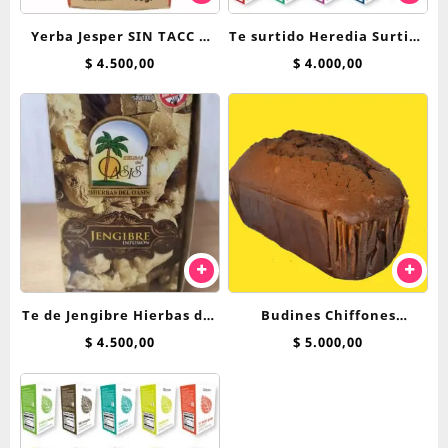
Yerba Jesper SIN TACC x
Te surtido Heredia Surtido
500 g
Clasico saquitos
$
4.500,00
$
4.000,00
Te de Jengibre Hierbas del
Budines Chiffones
Oasis saquitos
Breadnet
$
4.500,00
$
5.000,00