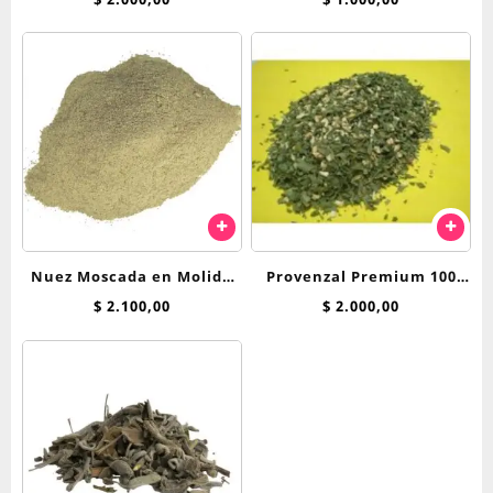
Nuez Moscada en Molida
Provenzal Premium 100
50 gr
grs
$
2.100,00
$
2.000,00