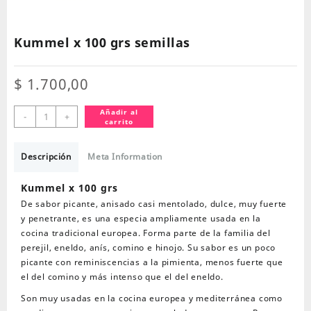
Kummel x 100 grs semillas
$
1.700,00
Kummel
Añadir al
-
+
carrito
x
100
grs
Descripción
Meta Information
semillas
cantidad
Kummel x 100 grs
De sabor picante, anisado casi mentolado, dulce, muy fuerte
y penetrante, es una especia ampliamente usada en la
cocina tradicional europea. Forma parte de la familia del
perejil, eneldo, anís, comino e hinojo. Su sabor es un poco
picante con reminiscencias a la pimienta, menos fuerte que
el del comino y más intenso que el del eneldo.
Son muy usadas en la cocina europea y mediterránea como