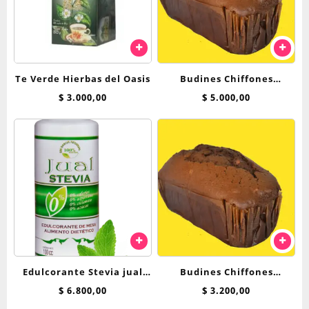
Te Verde Hierbas del Oasis
Budines Chiffones
Breadnet
$
3.000,00
$
5.000,00
Edulcorante Stevia jual
Budines Chiffones
250cc liquida
Breadnet 250 Grs
$
6.800,00
$
3.200,00