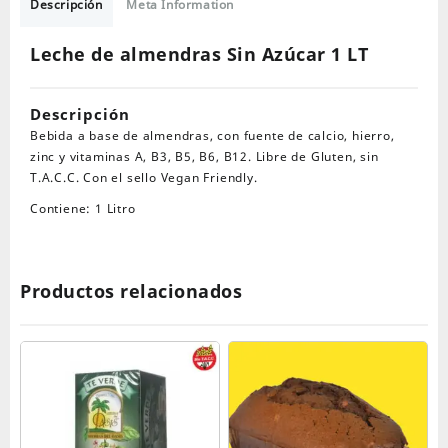
Sin
Descripción
Meta Information
Azúcar
1
Leche de almendras Sin Azúcar 1 LT
LT
cantidad
Descripción
Bebida a base de almendras, con fuente de calcio, hierro,
zinc y vitaminas A, B3, B5, B6, B12. Libre de Gluten, sin
T.A.C.C. Con el sello Vegan Friendly.
Contiene: 1 Litro
Productos relacionados