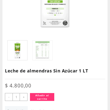
Leche de almendras Sin Azúcar 1 LT
$
4.800,00
Leche
Añadir al
-
+
carrito
de
almendras