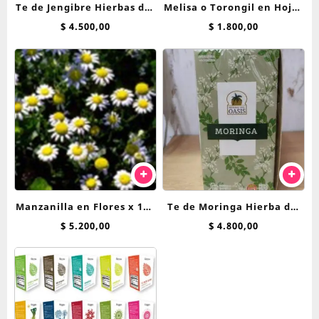
Te de Jengibre Hierbas del
Melisa o Torongil en Hojas
Oasis saquitos
100 grs
$
4.500,00
$
1.800,00
Manzanilla en Flores x 100
Te de Moringa Hierba del
g
Oasis saquitos
$
5.200,00
$
4.800,00