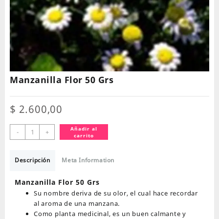
Manzanilla Flor 50 Grs
$
2.600,00
Manzanilla
Añadir al
-
+
carrito
Flor
50
Grs
Descripción
Meta Information
cantidad
Manzanilla Flor 50 Grs
Su nombre deriva de su olor, el cual hace recordar
al aroma de una manzana.
Como planta medicinal, es un buen calmante y