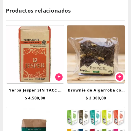
Productos relacionados
Yerba Jesper SIN TACC x
Brownie de Algarroba con
500 g
Nuez Epuyen 60 g
$
4.500,00
$
2.300,00