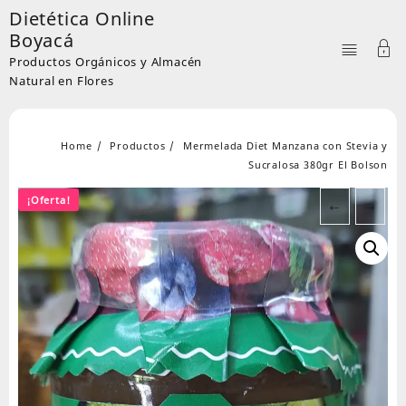
Skip
Dietética Online
to
Boyacá
content
Productos Orgánicos y Almacén
Natural en Flores
Home
Productos
Mermelada Diet Manzana con Stevia y
Sucralosa 380gr El Bolson
¡Oferta!
←
→