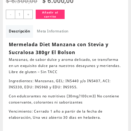
El
El
$
6.300,00
$
6.000,00
precio
precio
original
actual
Mermelada
Añadir al
-
+
carrito
era:
es:
Diet
$ 6.300,00.
$ 6.000,00.
Manzana
con
Descripción
Meta Information
Stevia
y
Mermelada Diet Manzana con Stevia y
Sucralosa
Sucralosa 380gr El Bolson
380gr
Manzanas, de sabor dulce y aroma delicado, se transforma
El
en un exquisito dulce para nuestros desayunos y meriendas.
Bolson
Libre de gluten – Sin TACC
cantidad
Ingredientes: Manzanas, GEL: INS440 y/o INS407, ACI:
INS330, EDU: INS960 y EDU: INS955.
Con edulcorantes no nutritivos (30mg/100cm3) No contiene
conservante, colorantes ni saborizantes
Vencimiento: Cerrado 1 año a partir de la fecha de
elaboración, Una vez abierto 30 días en heladera.