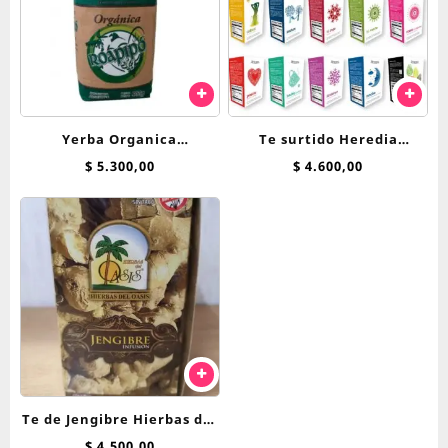
Yerba Organica
Te surtido Heredia
Tradicional Roapipo 500 g
Bienestar saquitos
$
5.300,00
$
4.600,00
Te de Jengibre Hierbas del
Oasis saquitos
$
4.500,00