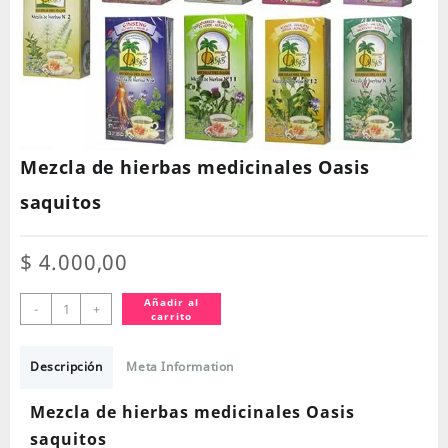
Mezcla de hierbas medicinales Oasis
saquitos
$
4.000,00
Mezcla
Añadir al
-
+
carrito
de
hierbas
medicinales
Descripción
Meta Information
Oasis
saquitos
Mezcla de hierbas medicinales Oasis
cantidad
saquitos