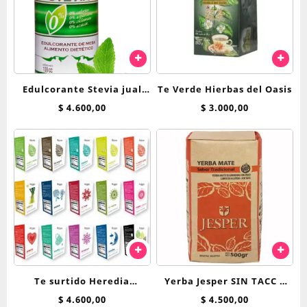
Edulcorante Stevia jual
Te Verde Hierbas del Oasis
125cc liquida
$
4.600,00
$
3.000,00
Te surtido Heredia
Yerba Jesper SIN TACC x
Bienestar saquitos
500 g
$
4.600,00
$
4.500,00