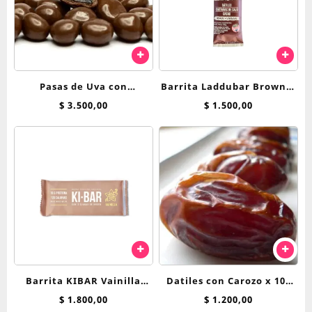
Pasas de Uva con
Barrita Laddubar Brownie
Chocolate x 100 grs
30 g
$
3.500,00
$
1.500,00
Barrita KIBAR Vainilla
Datiles con Carozo x 100
Proteica
grs
$
1.800,00
$
1.200,00