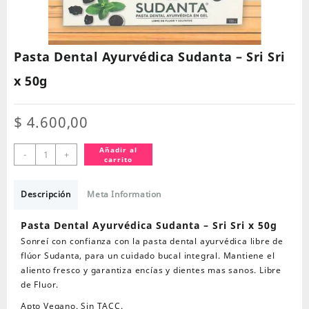
Pasta Dental Ayurvédica Sudanta – Sri Sri
x 50g
$
4.600,00
Pasta
Añadir al
-
+
carrito
Dental
Ayurvédica
Sudanta
Descripción
Meta Information
–
Sri
Pasta Dental Ayurvédica Sudanta – Sri Sri x 50g
Sri
Sonreí con confianza con la pasta dental ayurvédica libre de
x
flúor Sudanta, para un cuidado bucal integral. Mantiene el
50g
aliento fresco y garantiza encías y dientes mas sanos. Libre
cantidad
de Fluor.
Apto Vegano. Sin TACC.