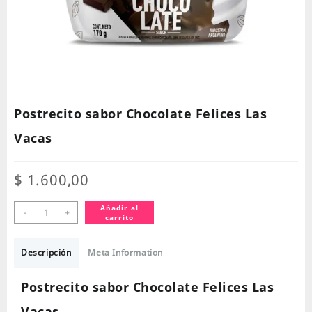
Postrecito sabor Chocolate Felices Las
Vacas
$
1.600,00
Postrecito
Añadir al
-
+
carrito
sabor
Chocolate
Felices
Descripción
Meta Information
Las
Vacas
Postrecito sabor Chocolate Felices Las
cantidad
Vacas