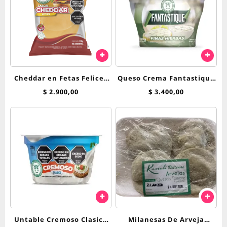
Cheddar en Fetas Felices
Queso Crema Fantastique
Las Vacas 150 grs
Finas Hierbas 200 grs
$
2.900,00
$
3.400,00
Untable Cremoso Clasico
Milanesas De Arveja