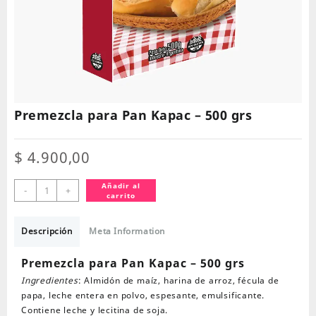
Premezcla para Pan Kapac – 500 grs
$
4.900,00
Premezcla
Añadir al
-
+
carrito
para
Pan
Kapac
Descripción
Meta Information
-
500
Premezcla para Pan Kapac – 500 grs
grs
Ingredientes
: Almidón de maíz, harina de arroz, fécula de
cantidad
papa, leche entera en polvo, espesante, emulsificante.
Contiene leche y lecitina de soja.