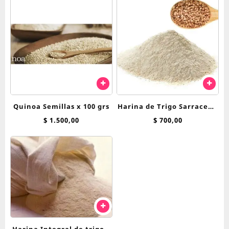
Quinoa Semillas x 100 grs
Harina de Trigo Sarraceno
x 100 grs
$
1.500,00
$
700,00