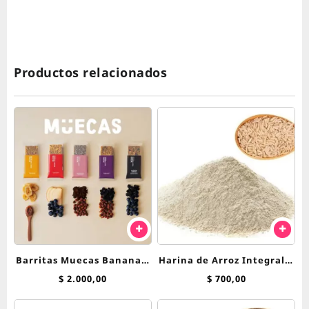
Productos relacionados
Barritas Muecas Banana y
Harina de Arroz Integral x
Dulce de Leche 45 g
250 grs
$
2.000,00
$
700,00