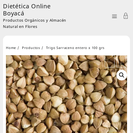
Skip
Dietética Online
to
Boyacá
content
Productos Orgánicos y Almacén
Natural en Flores
Home
Productos
Trigo Sarraceno entero x 100 grs
←
→