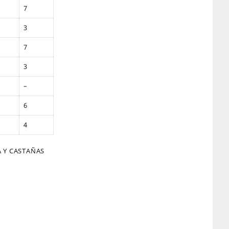
7
3
7
3
–
6
4
A Y CASTAÑAS