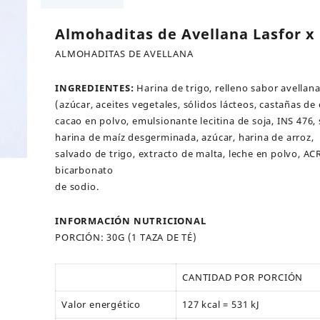
100
grs
Almohaditas de Avellana Lasfor x 
cantidad
ALMOHADITAS DE AVELLANA
INGREDIENTES:
Harina de trigo, relleno sabor avellan
(azúcar, aceites vegetales, sólidos lácteos, castañas de 
cacao en polvo, emulsionante lecitina de soja, INS 476,
harina de maíz desgerminada, azúcar, harina de arroz,
salvado de trigo, extracto de malta, leche en polvo, AC
bicarbonato
de sodio.
INFORMACIÓN NUTRICIONAL
PORCIÓN: 30G (1 TAZA DE TÉ)
CANTIDAD POR PORCIÓN
Valor energético
127 kcal = 531 kJ