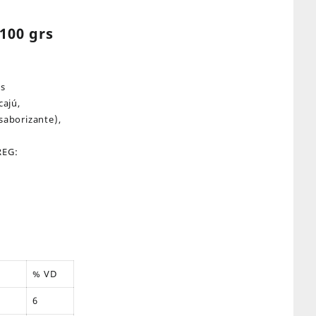
100 grs
as
cajú,
 saborizante),
REG:
% VD
6