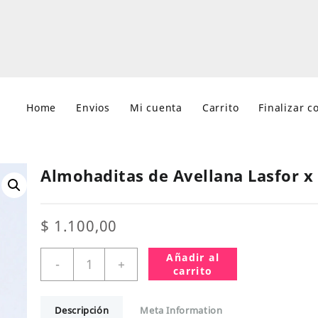
Home
Envios
Mi cuenta
Carrito
Finalizar 
Almohaditas de Avellana Lasfor x 
$
1.100,00
Almohaditas
Añadir al
-
+
de
carrito
Avellana
Lasfor
Descripción
Meta Information
x