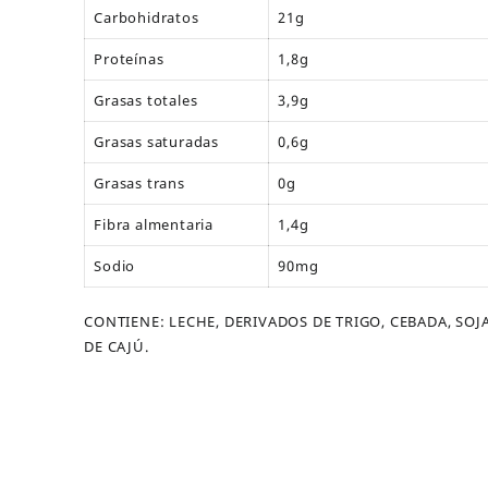
Carbohidratos
21g
Proteínas
1,8g
Grasas totales
3,9g
Grasas saturadas
0,6g
Grasas trans
0g
Fibra almentaria
1,4g
Sodio
90mg
CONTIENE: LECHE, DERIVADOS DE TRIGO, CEBADA, SOJ
DE CAJÚ.