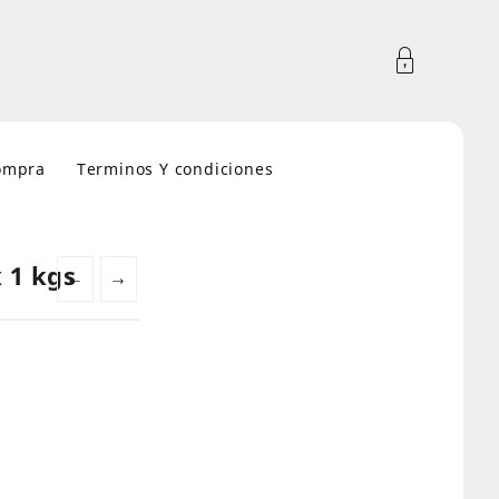
compra
Terminos Y condiciones
 1 kgs
←
→