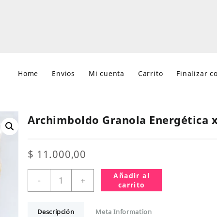
Home
Envios
Mi cuenta
Carrito
Finalizar 
Archimboldo Granola Energética x
$
11.000,00
Archimboldo
Añadir al
-
+
Granola
carrito
Energética
x
Descripción
Meta Information
1