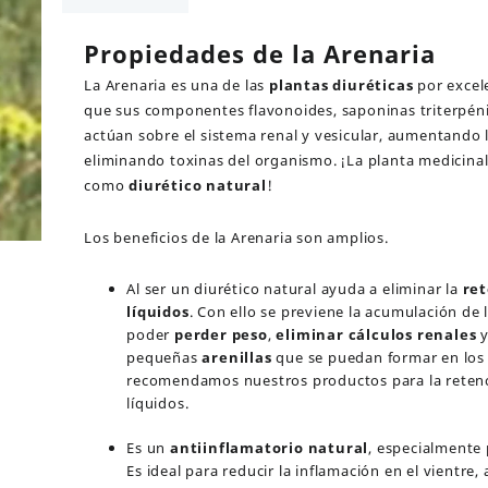
grs
cantidad
Propiedades de la Arenaria
La Arenaria es una de las
plantas diuréticas
por excel
que sus componentes flavonoides, saponinas triterpéni
actúan sobre el sistema renal y vesicular, aumentando l
eliminando toxinas del organismo. ¡La planta medicinal
como
diurético natural
!
Los beneficios de la Arenaria son amplios.
Al ser un diurético natural ayuda a eliminar la
re
líquidos
. Con ello se previene la acumulación de l
poder
perder peso
,
eliminar cálculos renales
pequeñas
arenillas
que se puedan formar en los 
recomendamos nuestros
productos para la reten
líquidos
.
Es un
antiinflamatorio natural
, especialmente 
Es ideal para reducir la inflamación en el vientre