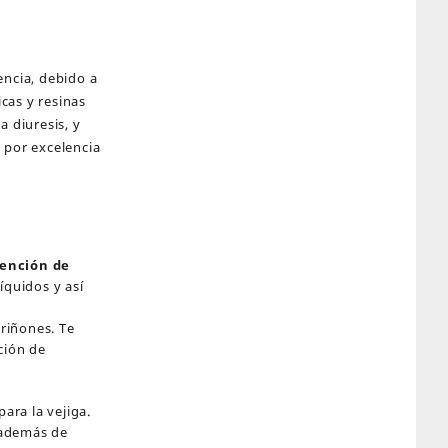
encia, debido a
cas y resinas
a diuresis, y
 por excelencia
tención de
íquidos y así
y
riñones. Te
ción de
para la vejiga.
, además de