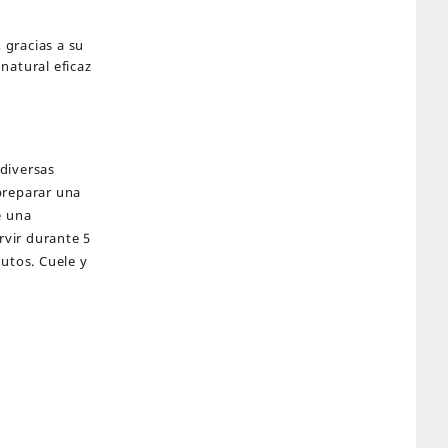
, gracias a su
 natural eficaz
diversas
preparar una
e una
rvir durante 5
nutos. Cuele y