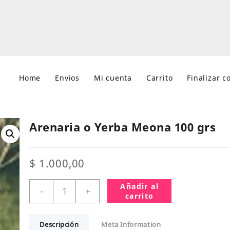
Home
Envios
Mi cuenta
Carrito
Finalizar 
Arenaria o Yerba Meona 100 grs
$
1.000,00
Arenaria
Añadir al
-
+
o
carrito
Yerba
Meona
Descripción
Meta Information
100