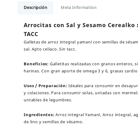
y
Descripción
Meta Information
Sesamo
Cerealko
x
Arrocitas con Sal y Sesamo Cerealko 
101
TACC
g
SIN
Galletas de arroz integral yamaní con semillas de sésam
TACC
sal. Apto celíaco. Sin tacc.
cantidad
Beneficios:
Galletitas realizadas con granos enteros, si
harinas. Con gran aporte de omega 3 y 6, grasas cardio
Usos / Preparación:
Ideales para consumir en desayu
y colaciones. Para consumir solas, untadas con mermel
untables de legumbres.
Ingredientes:
Arroz integral Yamaní, Arroz integral, ag
de lino y semillas de sésamo.