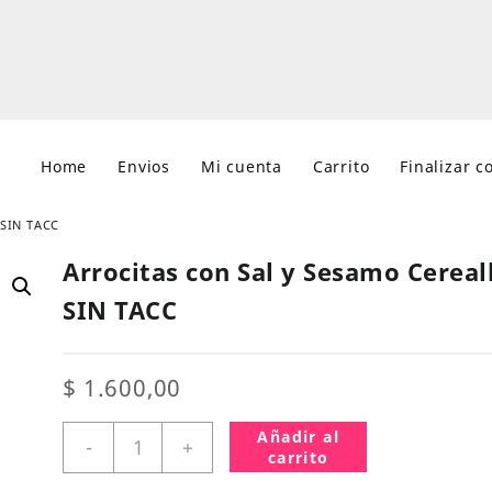
Home
Envios
Mi cuenta
Carrito
Finalizar 
 SIN TACC
Arrocitas con Sal y Sesamo Cereal
SIN TACC
$
1.600,00
Arrocitas
Añadir al
-
+
con
carrito
Sal