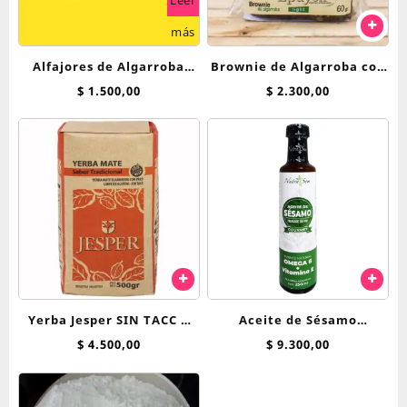
más
Alfajores de Algarroba
Brownie de Algarroba con
Breadnet con D.de Leche
Nuez Epuyen 60 g
$
1.500,00
$
2.300,00
Yerba Jesper SIN TACC x
Aceite de Sésamo
500 g
Premium Tostado
$
4.500,00
$
9.300,00
Nutrasem 250ml